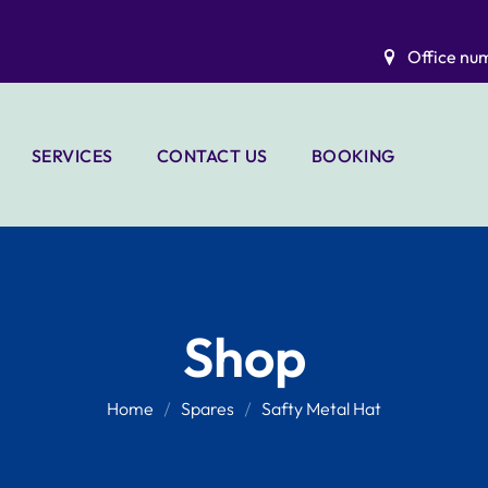
Office nu
SERVICES
CONTACT US
BOOKING
LIO
A C DUCT
CLEANING &
SANITIZING
ELECTRICAL
Shop
WORKS
HANDYMAN
Home
Spares
Safty Metal Hat
SERVICES
WATER TANK