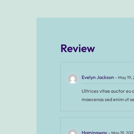
Review
Evelyn Jackson
–
May 19,
Ultrices vitae auctor eu
maecenas sed enim ut se
Hamingway
–
May 19, 202