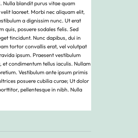
. Nulla blandit purus vitae quam
velit laoreet. Morbi nec aliquam elit,
estibulum a dignissim nunc. Ut erat
m quis, posuere sodales felis. Sed
get tincidunt. Nunc dapibus, dui in
am tortor convallis erat, vel volutpat
 gravida ipsum. Praesent vestibulum
r, et condimentum tellus iaculis. Nullam
pretium. Vestibulum ante ipsum primis
 ultrices posuere cubilia curae; Ut dolor
orttitor, pellentesque in nibh. Nulla