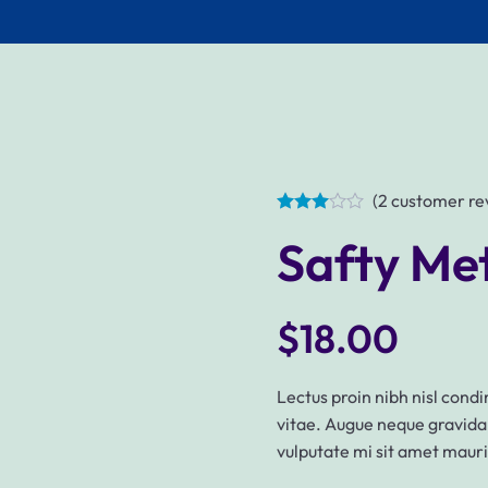
CLEANING
PAINTING
WORKS
A C
MAINTENANCE &
(
2
customer re
INSTALLATION
Safty Me
CARPENTRY
SERVICES
$
18.00
PLUMBING AND
SANITARY
Lectus proin nibh nisl con
WORKS
vitae. Augue neque gravida i
vulputate mi sit amet mauri